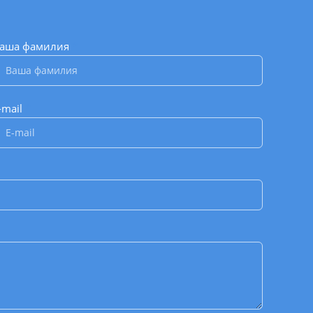
аша фамилия
*
-mail
*