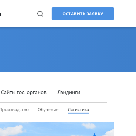
ы
ОСТАВИТЬ ЗАЯВКУ
Продвижение сайтов (SEO)
в
Купить лицензии
CMS «1С-Битрикс: Управление
сайтом»:
старт, стандарт, малый
бизнес, бизнес
Сайты гос. органов
Лэндинги
Битрикс24: облачная версия
Битрикс24: коробочная версия
Производство
Обучение
Логистика