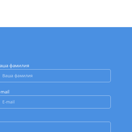
аша фамилия
*
-mail
*