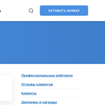
ы
ОСТАВИТЬ ЗАЯВКУ
Продвижение сайтов (SEO)
в
Купить лицензии
CMS «1С-Битрикс: Управление
сайтом»:
старт, стандарт, малый
бизнес, бизнес
Битрикс24: облачная версия
Профессиональные рейтинги
Битрикс24: коробочная версия
Отзывы клиентов
Клиенты
Дипломы и награды