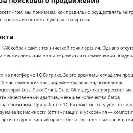
ов поискового продвижения
аркетингом, мы понимаем, как правильно осуществлять миг
ес-процесс и соответствующая экспертиза.
екта
 КАК собран сайт с технической точки зрения. Однако отсут
м неожиданностям на этапе развития и технической подде
 на платформе 1С-Битрикс. За это время мы отладили проц
У нас технологичная современная верстка, основанная
ссорах Less, Sass; Grunt, Gulp, Git и других прогрессивных
чать качественный адаптив, меньшее количество багов
ад проектами. При работе с 1С-Битрикс мы следуем технич
зуем ее возможности (оптимизации и ускорения — композ
ть архитектурно чистый проект без искусственных препятств