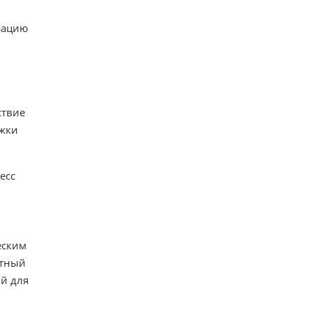
рацию
ствие
ржки
есс
еским
итный
ий для