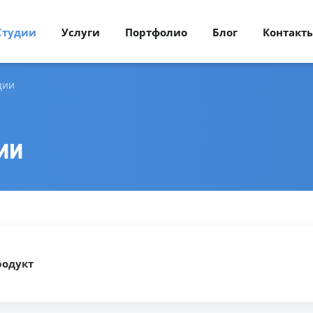
Студии
Услуги
Портфолио
Блог
Контакт
ции
азработка порталов
Техническая поддержка
 веб-сервисов
и развитие проектов
ии
Абонентское обслуживание сайто
азработка интернет-
на 1С-Битрикс
агазинов
Поддержка и развитие сайтов
и интернет-магазинов
на
PHP-фреймворках
: Laravel
онсалтинг и обучение
и October CMS
 сфере интернет-
аркетинга
Внедрение адаптивной
родукт
верстки