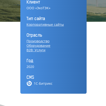
Клиент
ООО «ЭкоТЭК»
Тип сайта
Корпоративные сайты
Отрасль
Производство
Оборудование
B2B: Услуги
Год
2020
CMS
1С-Битрикс