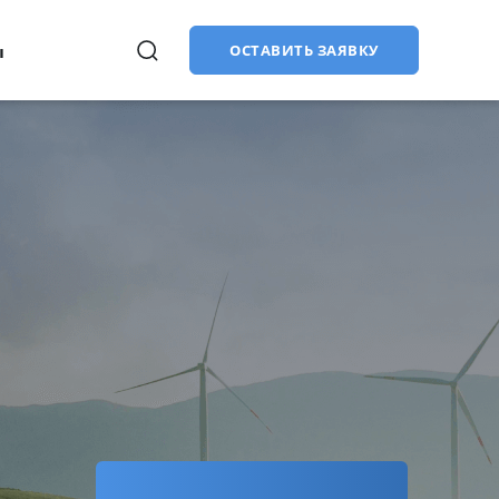
ы
ОСТАВИТЬ ЗАЯВКУ
Продвижение сайтов (SEO)
в
Купить лицензии
CMS «1С-Битрикс: Управление
сайтом»:
старт, стандарт, малый
бизнес, бизнес
Битрикс24: облачная версия
Битрикс24: коробочная версия