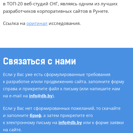
в
ТОП-20
веб-студий
СНГ, являясь одним из лучших
разработчиков корпоративных сайтов в Рунете.
Ссылка на
оригинал
исследования.
Связаться с нами
Если у Вас уже есть сформулированные требования
к разработке и/или продвижению сайта, заполните форму
справа и прикрепите файл к письму (или напишите нам
на e-mail на
info@db.by
).
Если у Вас нет сформированных пожеланий, то скачайте
и заполните
бриф
, а затем прикрепите его
к электронному письму на
info@db.by
или к форме заявки
на сайте.