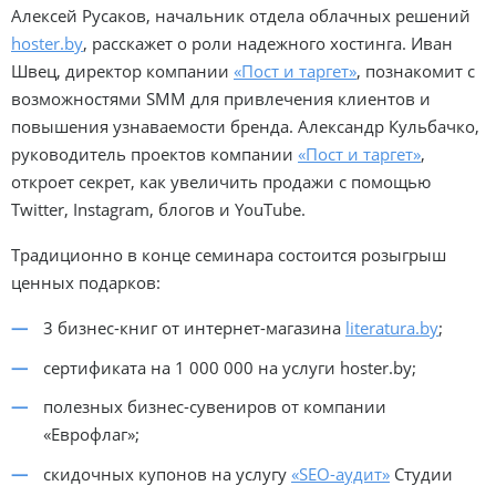
Алексей Русаков, начальник отдела облачных решений
hoster.by
, расскажет о роли надежного хостинга. Иван
Швец, директор компании
«Пост и таргет»
, познакомит с
возможностями SMM для привлечения клиентов и
повышения узнаваемости бренда. Александр Кульбачко,
руководитель проектов компании
«Пост и таргет»
,
откроет секрет, как увеличить продажи с помощью
Twitter, Instagram, блогов и YouTube.
Традиционно в конце семинара состоится розыгрыш
ценных подарков:
3 бизнес-книг от интернет-магазина
literatura.by
;
сертификата на 1 000 000 на услуги hoster.by;
полезных бизнес-сувениров от компании
«Еврофлаг»;
скидочных купонов на услугу
«SEO-аудит»
Студии