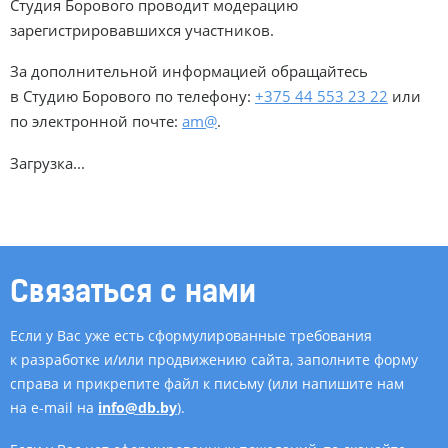
Студия Борового проводит модерацию
зарегистрировавшихся участников.
За дополнительной информацией обращайтесь
в Студию Борового по телефону:
+375 44 553 23 22
или
по электронной почте:
am@
.
Загрузка...
Связаться с нами
Если у Вас уже есть сформулированные требования
к разработке и/или продвижению сайта, заполните форму
справа и прикрепите файл к письму (или напишите нам
на e-mail на
info@db.by
).