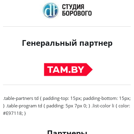
Генеральный партнер
.table-partners td { padding-top: 15px; padding-bottom: 15px;
} .table-program td { padding: 5px 7px 0; } .list-color li { color:
#E97118; }
Партнеры