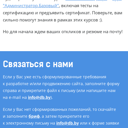
"Администратор.Базовый"
, включая тесты на
сертификацию и предъявить сертификат. Поверьте, вам
сильно помогут знания в рамках этих курсов :).
Но для начала ждем ваших откликов и резюме на почту!
Связаться с нами
Если у Вас уже есть сформулированные требования
к разработке и/или продвижению сайта, заполните форму
справа и прикрепите файл к письму (или напишите нам
на e-mail на
info@db.by
).
Если у Вас нет сформированных пожеланий, то скачайте
и заполните
бриф
, а затем прикрепите его
к электронному письму на
info@db.by
или к форме заявки