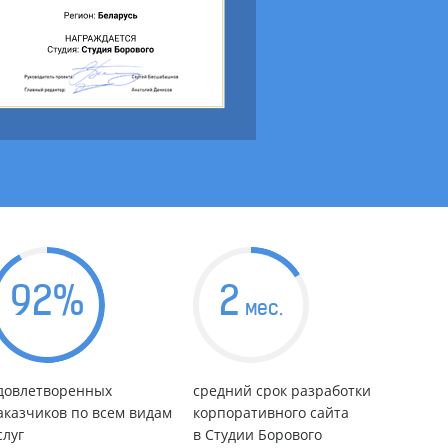
92
%
2
мес.
довлетворенных
средний срок разработки
аказчиков по всем видам
корпоративного сайта
слуг
в Студии Борового