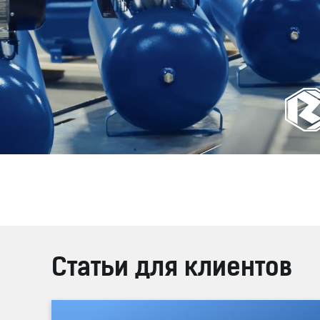
Статьи для клиентов
® и Студия Борового представили имиджевую