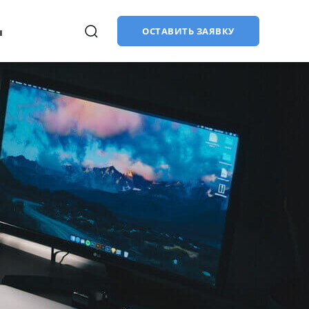
ы
ОСТАВИТЬ ЗАЯВКУ
Продвижение сайтов (SEO)
в
Купить лицензии
CMS «1С-Битрикс: Управление
сайтом»:
старт, стандарт, малый
бизнес, бизнес
Битрикс24: облачная версия
Битрикс24: коробочная версия