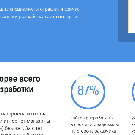
шие специалисты отрасли, и сейчас
завший разработку сайта интернет-
орее всего
87
%
азработки
 настроена и готова
сайтов разработано
у
и интернет-магазины
в срок или с задержкой
з
») бюджет. За счет
на стороне заказчика
у