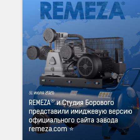
версию официального сайта завода remeza.com ⭐"
®
title="REMEZA
и Студия Борового представили
имиджевую версию официального сайта завода
remeza.com ⭐" />
31 июля 2026
®
REMEZA
и Студия Борового
представили имиджевую версию
официального сайта завода
remeza.com ⭐