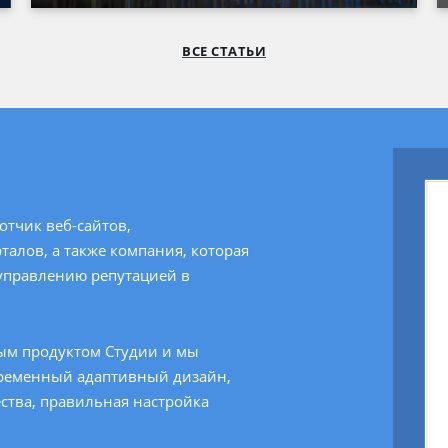
ВСЕ СТАТЬИ
отчик веб-сайтов,
талов, а также компания, которая
управлению репутацией в
ым продуктом Студии и мы
временный адаптивный дизайн,
ества, правильная настройка