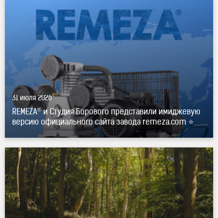
официального сайта завода remeza.com ⭐"
®
title="REMEZA
и Студия Борового представили
имиджевую версию официального сайта завода
remeza.com ⭐" />
31 июля 2026
®
REMEZA
и Студия Борового представили имиджевую
версию официального сайта завода remeza.com ⭐