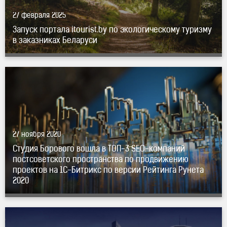
27 февраля 2025
Запуск портала itourist.by по экологическому туризму
в заказниках Беларуси
ТОП-3
SEO-компаний
постсоветского пространства
по продвижению проектов на
1С-Битрикс
по версии
Рейтинга Рунета 2020" title="Студия Борового вошла
в
ТОП-3
SEO-компаний
постсоветского пространства
по продвижению проектов на
1С-Битрикс
по версии
27 ноября 2020
Рейтинга Рунета 2020" />
Студия Борового вошла в
ТОП-3
SEO-компаний
постсоветского пространства по продвижению
проектов на
1С-Битрикс
по версии Рейтинга Рунета
2020