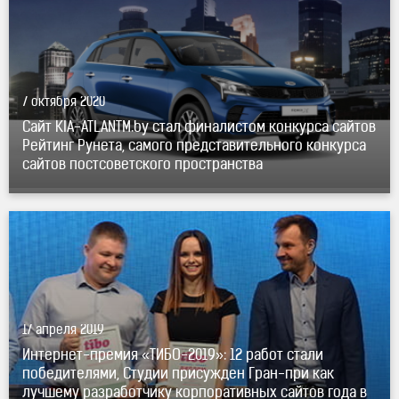
7 октября 2020
Сайт KIA-ATLANTM.by стал финалистом конкурса сайтов
Рейтинг Рунета, самого представительного конкурса
сайтов постсоветского пространства
17 апреля 2019
Интернет-премия «ТИБО-2019»: 12 работ стали
победителями, Студии присужден Гран-при как
лучшему разработчику корпоративных сайтов года в