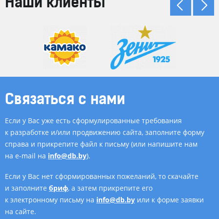
Наши клиенты
Связаться с нами
Если у Вас уже есть сформулированные требования
к разработке и/или продвижению сайта, заполните форму
справа и прикрепите файл к письму (или напишите нам
на e-mail на
info@db.by
).
Если у Вас нет сформированных пожеланий, то скачайте
и заполните
бриф
, а затем прикрепите его
к электронному письму на
info@db.by
или к форме заявки
на сайте.