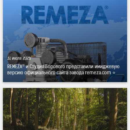
официального сайта завода remeza.com ⭐"
®
title="REMEZA
и Студия Борового представили
имиджевую версию официального сайта завода
remeza.com ⭐" />
31 июля 2026
®
REMEZA
и Студия Борового представили имиджевую
версию официального сайта завода remeza.com ⭐