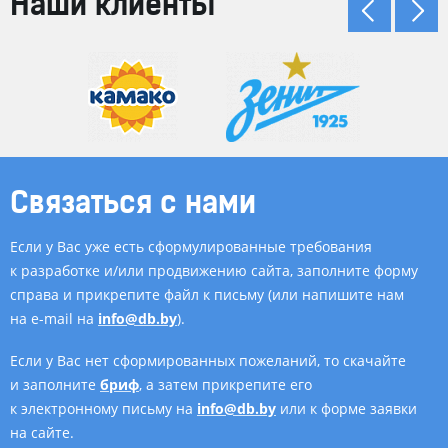
Наши клиенты
Связаться с нами
Если у Вас уже есть сформулированные требования
к разработке и/или продвижению сайта, заполните форму
справа и прикрепите файл к письму (или напишите нам
на e-mail на
info@db.by
).
Если у Вас нет сформированных пожеланий, то скачайте
и заполните
бриф
, а затем прикрепите его
к электронному письму на
info@db.by
или к форме заявки
на сайте.