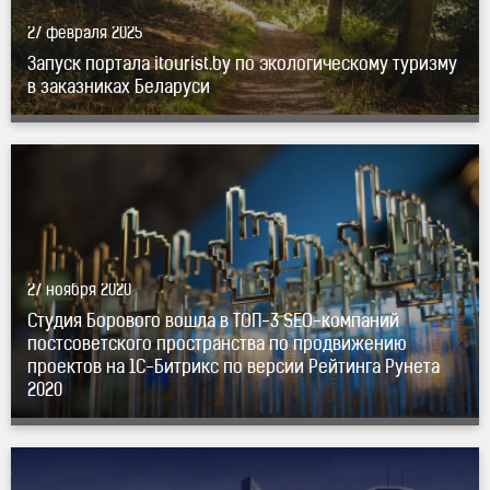
27 февраля 2025
Запуск портала itourist.by по экологическому туризму
в заказниках Беларуси
ТОП-3
SEO-компаний
постсоветского пространства
по продвижению проектов на
1С-Битрикс
по версии
Рейтинга Рунета 2020" title="Студия Борового вошла
в
ТОП-3
SEO-компаний
постсоветского пространства
по продвижению проектов на
1С-Битрикс
по версии
27 ноября 2020
Рейтинга Рунета 2020" />
Студия Борового вошла в
ТОП-3
SEO-компаний
постсоветского пространства по продвижению
проектов на
1С-Битрикс
по версии Рейтинга Рунета
2020