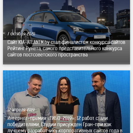
7 октября 2020
Сайт KIA-ATLANTM.by стал финалистом конкурса сайтов
Рейтинг Рунета, самого представительного конкурса
сайтов постсоветского пространства
17 апреля 2019
Интернет-премия «ТИБО-2019»: 12 работ стали
победителями, Студии присужден Гран-при как
лучшему разработчику корпоративных сайтов года в