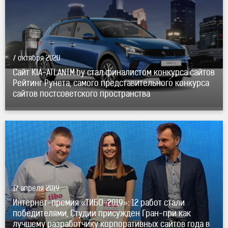
7 октября 2020
Сайт KIA-ATLANTM.by стал финалистом конкурса сайтов
Рейтинг Рунета, самого представительного конкурса
сайтов постсоветского пространства
17 апреля 2019
Интернет-премия «ТИБО-2019»: 12 работ стали
победителями, Студии присужден Гран-при как
лучшему разработчику корпоративных сайтов года в