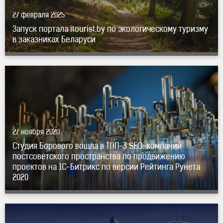
27 февраля 2025
Запуск портала itourist.by по экологическому туризму
в заказниках Беларуси
ТОП-3
SEO-компаний
постсоветского пространства
по продвижению проектов на
1С-Битрикс
по версии
Рейтинга Рунета 2020" title="Студия Борового вошла
в
ТОП-3
SEO-компаний
постсоветского пространства
по продвижению проектов на
1С-Битрикс
по версии
27 ноября 2020
Рейтинга Рунета 2020" />
Студия Борового вошла в
ТОП-3
SEO-компаний
постсоветского пространства по продвижению
проектов на
1С-Битрикс
по версии Рейтинга Рунета
2020