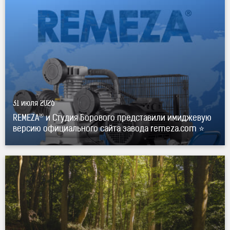
официального сайта завода remeza.com ⭐"
®
title="REMEZA
и Студия Борового представили
имиджевую версию официального сайта завода
remeza.com ⭐" />
31 июля 2026
®
REMEZA
и Студия Борового представили имиджевую
версию официального сайта завода remeza.com ⭐