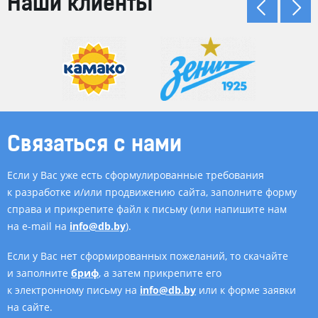
Наши клиенты
Связаться с нами
Если у Вас уже есть сформулированные требования
к разработке и/или продвижению сайта, заполните форму
справа и прикрепите файл к письму (или напишите нам
на e-mail на
info@db.by
).
Если у Вас нет сформированных пожеланий, то скачайте
и заполните
бриф
, а затем прикрепите его
к электронному письму на
info@db.by
или к форме заявки
на сайте.