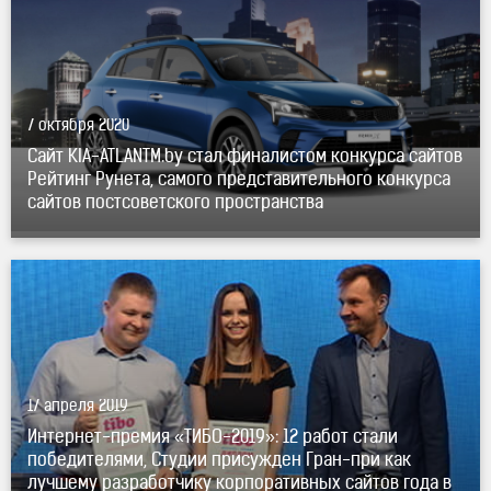
7 октября 2020
Сайт KIA-ATLANTM.by стал финалистом конкурса сайтов
Рейтинг Рунета, самого представительного конкурса
сайтов постсоветского пространства
17 апреля 2019
Интернет-премия «ТИБО-2019»: 12 работ стали
победителями, Студии присужден Гран-при как
лучшему разработчику корпоративных сайтов года в