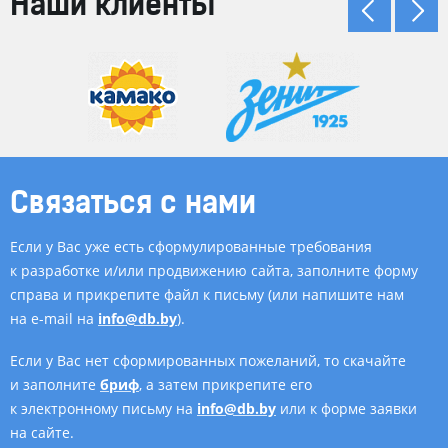
Наши клиенты
Связаться с нами
Если у Вас уже есть сформулированные требования
к разработке и/или продвижению сайта, заполните форму
справа и прикрепите файл к письму (или напишите нам
на e-mail на
info@db.by
).
Если у Вас нет сформированных пожеланий, то скачайте
и заполните
бриф
, а затем прикрепите его
к электронному письму на
info@db.by
или к форме заявки
на сайте.