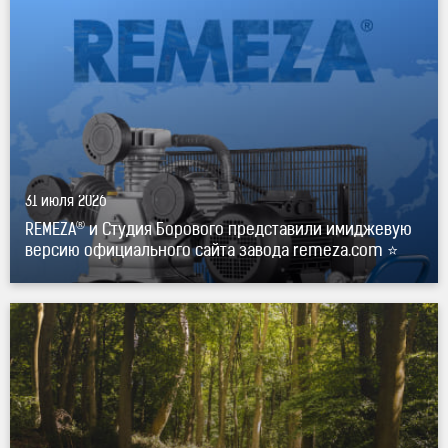
официального сайта завода remeza.com ⭐"
®
title="REMEZA
и Студия Борового представили
имиджевую версию официального сайта завода
remeza.com ⭐" />
31 июля 2026
®
REMEZA
и Студия Борового представили имиджевую
версию официального сайта завода remeza.com ⭐