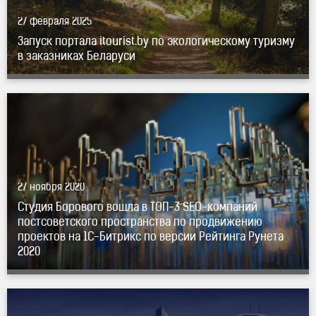
27 февраля 2025
Запуск портала itourist.by по экологическому туризму
в заказниках Беларуси
ТОП-3
SEO-компаний
постсоветского пространства
по продвижению проектов на
1С-Битрикс
по версии
Рейтинга Рунета 2020" title="Студия Борового вошла
в
ТОП-3
SEO-компаний
постсоветского пространства
по продвижению проектов на
1С-Битрикс
по версии
27 ноября 2020
Рейтинга Рунета 2020" />
Студия Борового вошла в
ТОП-3
SEO-компаний
постсоветского пространства по продвижению
проектов на
1С-Битрикс
по версии Рейтинга Рунета
2020